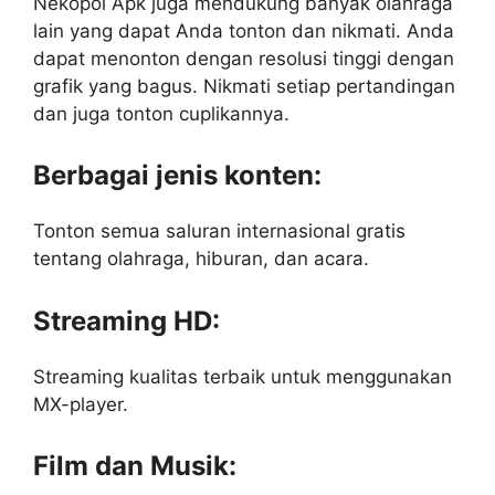
Nekopoi Apk juga mendukung banyak olahraga
lain yang dapat Anda tonton dan nikmati. Anda
dapat menonton dengan resolusi tinggi dengan
grafik yang bagus. Nikmati setiap pertandingan
dan juga tonton cuplikannya.
Berbagai jenis konten:
Tonton semua saluran internasional gratis
tentang olahraga, hiburan, dan acara.
Streaming HD:
Streaming kualitas terbaik untuk menggunakan
MX-player.
Film dan Musik: