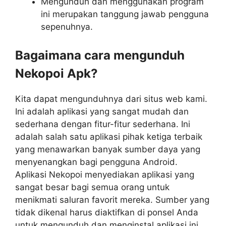
Mengunduh dan menggunakan program
ini merupakan tanggung jawab pengguna
sepenuhnya.
Bagaimana cara mengunduh
Nekopoi Apk?
Kita dapat mengunduhnya dari situs web kami.
Ini adalah aplikasi yang sangat mudah dan
sederhana dengan fitur-fitur sederhana. Ini
adalah salah satu aplikasi pihak ketiga terbaik
yang menawarkan banyak sumber daya yang
menyenangkan bagi pengguna Android.
Aplikasi Nekopoi menyediakan aplikasi yang
sangat besar bagi semua orang untuk
menikmati saluran favorit mereka. Sumber yang
tidak dikenal harus diaktifkan di ponsel Anda
untuk mengunduh dan menginstal aplikasi ini.