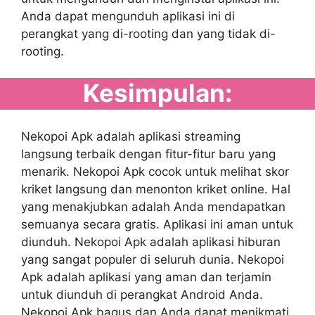
Anda dapat mengunduh aplikasi ini di
perangkat yang di-rooting dan yang tidak di-
rooting.
Kesimpulan:
Nekopoi Apk adalah aplikasi streaming
langsung terbaik dengan fitur-fitur baru yang
menarik. Nekopoi Apk cocok untuk melihat skor
kriket langsung dan menonton kriket online. Hal
yang menakjubkan adalah Anda mendapatkan
semuanya secara gratis. Aplikasi ini aman untuk
diunduh. Nekopoi Apk adalah aplikasi hiburan
yang sangat populer di seluruh dunia. Nekopoi
Apk adalah aplikasi yang aman dan terjamin
untuk diunduh di perangkat Android Anda.
Nekopoi Apk bagus dan Anda dapat menikmati