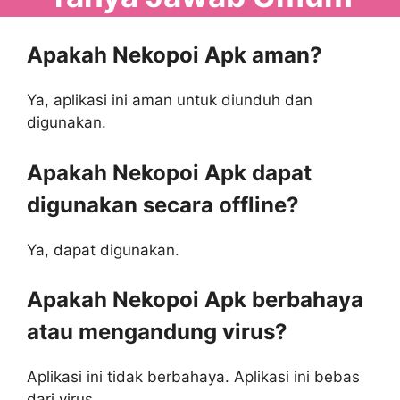
Nekopoi Apk:
Apakah Nekopoi Apk aman?
Ya, aplikasi ini aman untuk diunduh dan
digunakan.
Apakah Nekopoi Apk dapat
digunakan secara offline?
Ya, dapat digunakan.
Apakah Nekopoi Apk berbahaya
atau mengandung virus?
Aplikasi ini tidak berbahaya. Aplikasi ini bebas
dari virus.