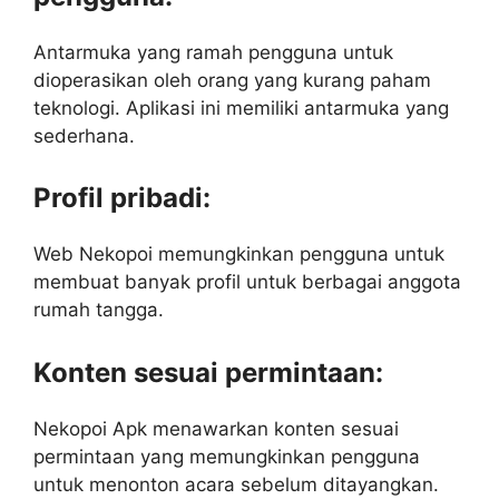
Antarmuka yang ramah pengguna untuk
dioperasikan oleh orang yang kurang paham
teknologi. Aplikasi ini memiliki antarmuka yang
sederhana.
Profil pribadi:
Web Nekopoi memungkinkan pengguna untuk
membuat banyak profil untuk berbagai anggota
rumah tangga.
Konten sesuai permintaan:
Nekopoi Apk menawarkan konten sesuai
permintaan yang memungkinkan pengguna
untuk menonton acara sebelum ditayangkan.