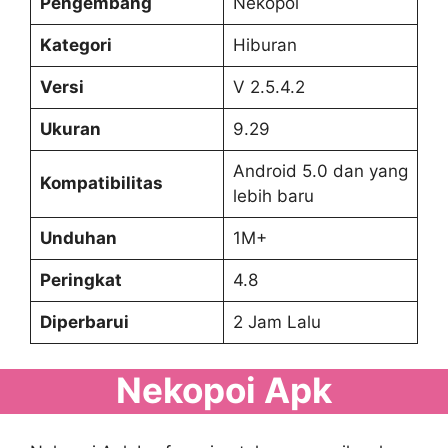
Pengembang
Nekopoi
Kategori
Hiburan
Versi
V 2.5.4.2
Ukuran
9.29
Android 5.0 dan yang
Kompatibilitas
lebih baru
Unduhan
1M+
Peringkat
4.8
Diperbarui
2 Jam Lalu
Nekopoi Apk