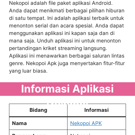
Nekopoi adalah file paket aplikasi Android.
Anda dapat menikmati berbagai pilihan hiburan
di satu tempat. Ini adalah aplikasi terbaik untuk
menonton serial dan acara spesial. Anda dapat
menggunakan aplikasi ini kapan saja dan di
mana saja. Unduh aplikasi ini untuk menonton
pertandingan kriket streaming langsung.
Aplikasi ini menawarkan berbagai saluran lintas
genre. Nekopoi Apk juga menyertakan fitur-fitur
yang luar biasa.
Informasi Aplikasi
Nekopoi
Bidang
Informasi
Nama
Nekopoi APK