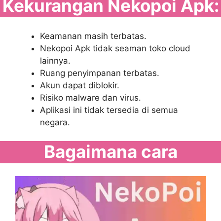
Kekurangan Nekopoi Apk:
Keamanan masih terbatas.
Nekopoi Apk tidak seaman toko cloud
lainnya.
Ruang penyimpanan terbatas.
Akun dapat diblokir.
Risiko malware dan virus.
Aplikasi ini tidak tersedia di semua
negara.
Bagaimana cara
memperbarui Nekopoi
Apk?