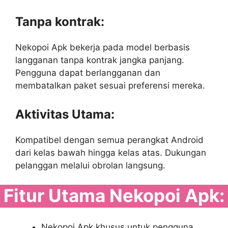
Tanpa kontrak:
Nekopoi Apk bekerja pada model berbasis
langganan tanpa kontrak jangka panjang.
Pengguna dapat berlangganan dan
membatalkan paket sesuai preferensi mereka.
Aktivitas Utama:
Kompatibel dengan semua perangkat Android
dari kelas bawah hingga kelas atas. Dukungan
pelanggan melalui obrolan langsung.
Fitur Utama Nekopoi Apk:
Nekopoi Apk khusus untuk pengguna