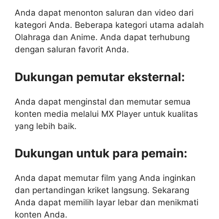
Anda dapat menonton saluran dan video dari
kategori Anda. Beberapa kategori utama adalah
Olahraga dan Anime. Anda dapat terhubung
dengan saluran favorit Anda.
Dukungan pemutar eksternal:
Anda dapat menginstal dan memutar semua
konten media melalui MX Player untuk kualitas
yang lebih baik.
Dukungan untuk para pemain:
Anda dapat memutar film yang Anda inginkan
dan pertandingan kriket langsung. Sekarang
Anda dapat memilih layar lebar dan menikmati
konten Anda.