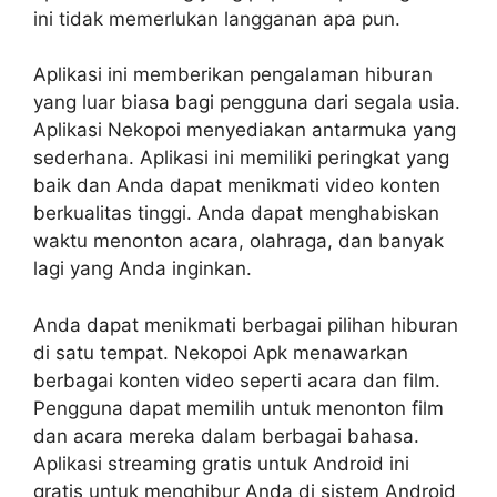
ini tidak memerlukan langganan apa pun.
Aplikasi ini memberikan pengalaman hiburan
yang luar biasa bagi pengguna dari segala usia.
Aplikasi Nekopoi menyediakan antarmuka yang
sederhana. Aplikasi ini memiliki peringkat yang
baik dan Anda dapat menikmati video konten
berkualitas tinggi. Anda dapat menghabiskan
waktu menonton acara, olahraga, dan banyak
lagi yang Anda inginkan.
Anda dapat menikmati berbagai pilihan hiburan
di satu tempat. Nekopoi Apk menawarkan
berbagai konten video seperti acara dan film.
Pengguna dapat memilih untuk menonton film
dan acara mereka dalam berbagai bahasa.
Aplikasi streaming gratis untuk Android ini
gratis untuk menghibur Anda di sistem Android